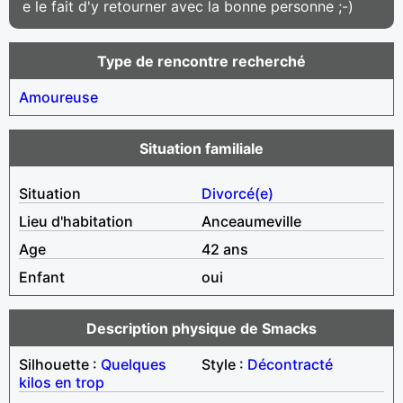
e le fait d'y retourner avec la bonne personne ;-)
Type de rencontre recherché
Amoureuse
Situation familiale
Situation
Divorcé(e)
Lieu d'habitation
Anceaumeville
Age
42 ans
Enfant
oui
Description physique de Smacks
Silhouette :
Quelques
Style :
Décontracté
kilos en trop