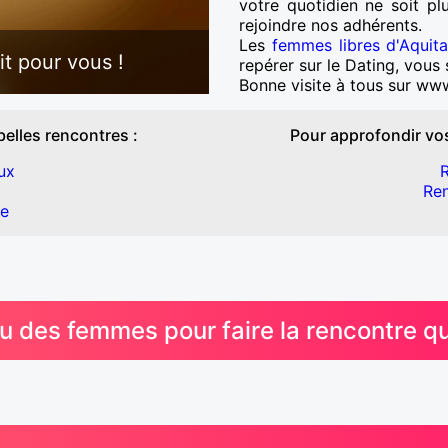
votre quotidien ne soit pl
rejoindre nos adhérents.
Les
femmes libres d'Aquita
it pour vous !
repérer sur le Dating, vous
Bonne visite à tous sur www
belles rencontres :
Pour approfondir vos
ux
R
Ren
ne
des femmes pour faire la rencontre qu'i