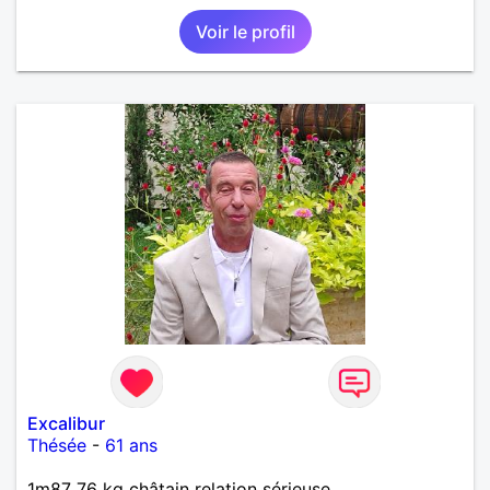
Voir le profil
Excalibur
Thésée
-
61 ans
1m87 76 kg châtain relation sérieuse