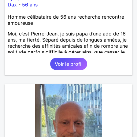
Dax
-
56 ans
Homme célibataire de 56 ans recherche rencontre
amoureuse
Moi, c’est Pierre-Jean, je suis papa d’une ado de 16
ans, ma fierté. Séparé depuis de longues années, je
recherche des affinités amicales afin de rompre une
solitude parfois difficile à gérer ainsi que casser le
vague à l’âme. L’amitié reste extrêmement
Voir le profil
importante à mes yeux mais peut se décliner en des
sentiments plus puissants. « Le temps fera son
œuvre » disait Arthur Schopenhauer, philosophe
allemand que j’adore. J’aime discuter sans pour
autant être trop locace. Je suis bourré de qualités
avec très peu de défauts. Je suis altruiste,
bienveillant, empathique, attentionné, honnête,
respectueux, doux de caractère et compréhensif : je
laisse « glisser » beaucoup de choses. Mais ne vous
m’éprenez pas Mesdames, si une personne que
j’aime me trahit une fois, il n’y aura pas de seconde
chance et je l’effacerai à « vitam eternam ».