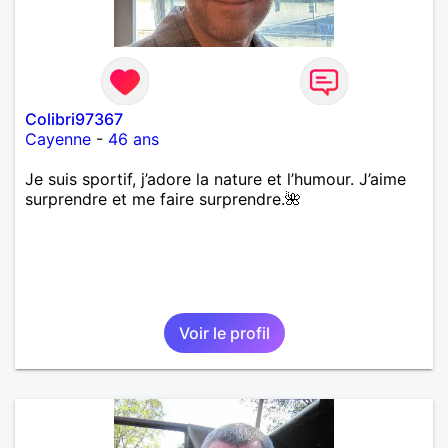
Néanmoins, je suis un tout petit peu maniaque ainsi
qu’impatient. J’essaye de faire des efforts. Rien de
bien dramatique ! Du moins je le pense……Je suis un
homme facile à vivre. À vous si vous le souhaitez,
d’apprendre à me connaître davantage. J’en serai
ravi….A très bientôt je l’espère.
Colibri97367
Cayenne
-
46 ans
Je suis sportif, j’adore la nature et l’humour. J’aime
surprendre et me faire surprendre.🌺
Voir le profil