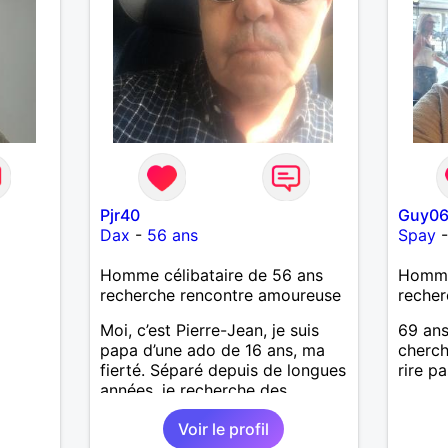
Pjr40
Guy0
Dax
-
56 ans
Spay
Homme célibataire de 56 ans
Homme
recherche rencontre amoureuse
recher
Moi, c’est Pierre-Jean, je suis
69 ans
papa d’une ado de 16 ans, ma
cherch
fierté. Séparé depuis de longues
rire p
années, je recherche des
affinités amicales afin de
Voir le profil
rompre une solitude parfois