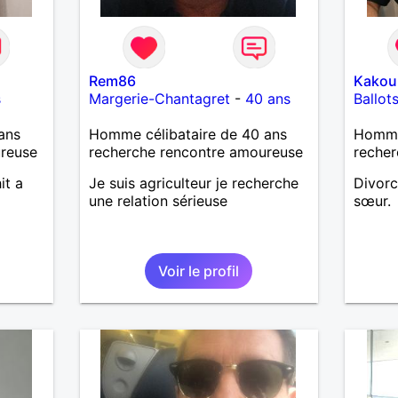
Rem86
Kakou
s
Margerie-Chantagret
-
40 ans
Ballot
ans
Homme célibataire de 40 ans
Homme
ureuse
recherche rencontre amoureuse
recher
it a
Je suis agriculteur je recherche
Divorc
une relation sérieuse
sœur.
Voir le profil