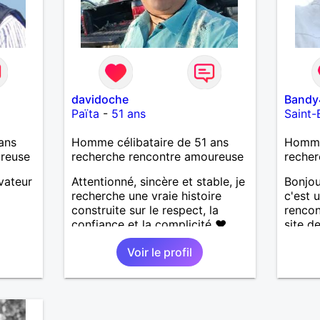
davidoche
Bandy
Païta
-
51 ans
Saint-
ans
Homme célibataire de 51 ans
Homme 
ureuse
recherche rencontre amoureuse
recher
vateur
Attentionné, sincère et stable, je
Bonjo
recherche une vraie histoire
c'est 
construite sur le respect, la
rencon
confiance et la complicité ❤️
site d
J’aime les choses simples de la
suis d
Voir le profil
vie : la nature, la mer, les
respe
moments authentiques et les
attent
personnes au grand cœur 🌊🌿
et j' a
Très câlin et affectueux, j’adore
les pa
les petits moments de tendresse
amour 