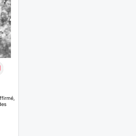
et les calinous réguliers 😊❤️ La
solitude finit parfois par peser,
alors si tu es en Nouvelle-
Calédonie et que tu crois encore
à un amour vrai, prenons le
temps de discuter… et laissons
l’avenir nous guider 🌹
ffirmé,
des