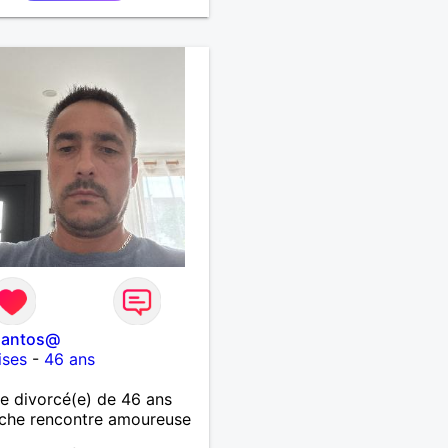
santos@
ises
-
46 ans
 divorcé(e) de 46 ans
che rencontre amoureuse