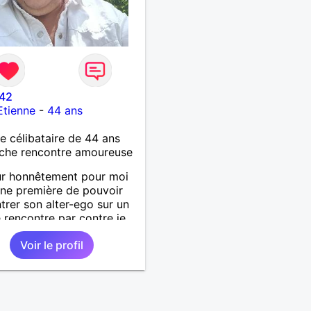
42
Etienne
-
44 ans
célibataire de 44 ans
che rencontre amoureuse
ur honnêtement pour moi
une première de pouvoir
trer son alter-ego sur un
e rencontre par contre je
inamique entreprenant
Voir le profil
ctueux audacieuse
ionné sincères et expressif
ime surtout les câlins et à
rtager avec humour et
bisous à+ à bientôt