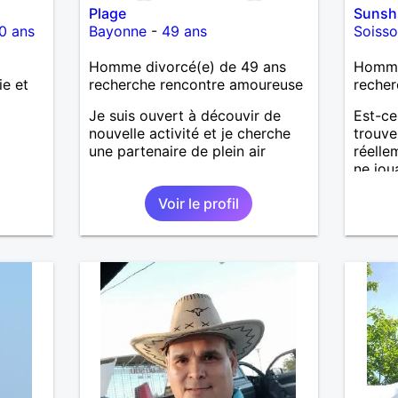
Plage
Sunsh
0 ans
Bayonne
-
49 ans
Soiss
Homme divorcé(e) de 49 ans
Homme 
ie et
recherche rencontre amoureuse
recher
Je suis ouvert à découvir de
Est-ce
nouvelle activité et je cherche
trouve
une partenaire de plein air
réelle
ne jou
senti
Voir le profil
un ho
bienve
d'y cr
former
désir 
profit
passer
m'inté