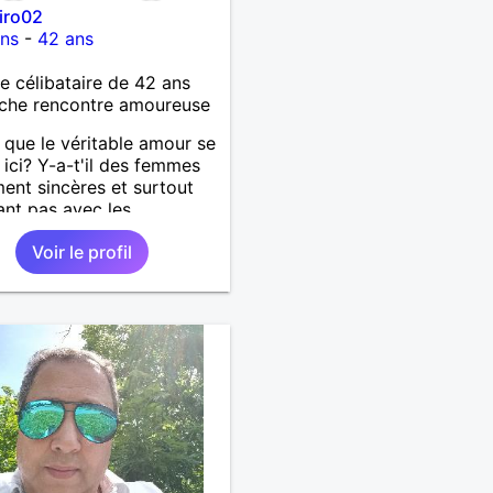
iro02
ons
-
42 ans
célibataire de 42 ans
che rencontre amoureuse
 que le véritable amour se
 ici? Y-a-t'il des femmes
ment sincères et surtout
ant pas avec les
ments des hommes? Etant
Voir le profil
mme protecteur et
illant, je veux continuer
oire et pouvoir enfin
 la petite famille que je
temps. Faux profil,
euse et autres joyeuseté
 votre chemin, vous ne
ressez pas du tout!