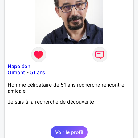
Napoléon
Gimont
-
51 ans
Homme célibataire de 51 ans recherche rencontre
amicale
Je suis à la recherche de découverte
Voir le profil