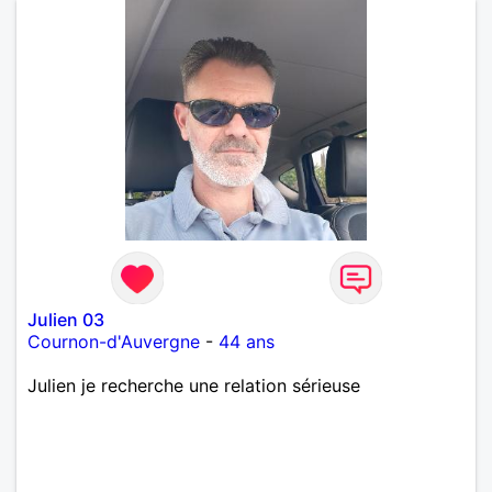
Julien 03
Cournon-d'Auvergne
-
44 ans
Julien je recherche une relation sérieuse