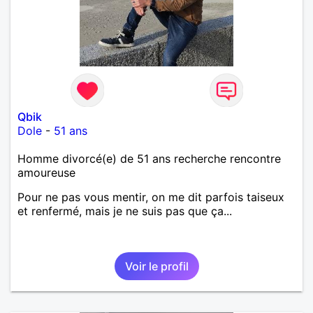
Qbik
Dole
-
51 ans
Homme divorcé(e) de 51 ans recherche rencontre
amoureuse
Pour ne pas vous mentir, on me dit parfois taiseux
et renfermé, mais je ne suis pas que ça...
Voir le profil