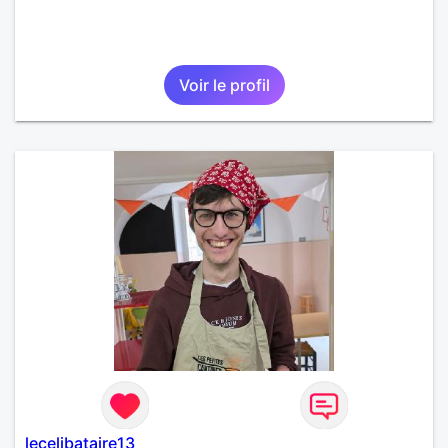
Voir le profil
lecelibataire13