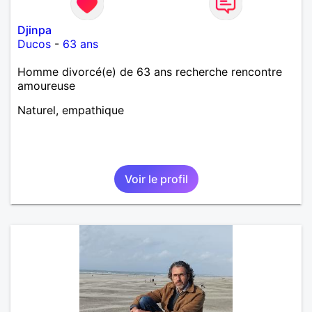
Djinpa
Ducos
-
63 ans
Homme divorcé(e) de 63 ans recherche rencontre
amoureuse
Naturel, empathique
Voir le profil