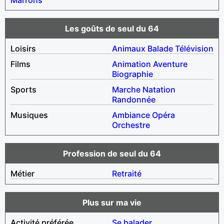
Les goûts de seul du 64
Loisirs
Animaux
Balade
Télévision
Films
Animation
Aventure
Biographie
Sports
Marche
Natation
Randonnée
Musiques
Ambiance
Opéra
Orchestre
Profession de seul du 64
Métier
Retraité
Plus sur ma vie
Activité préférée
Se balader