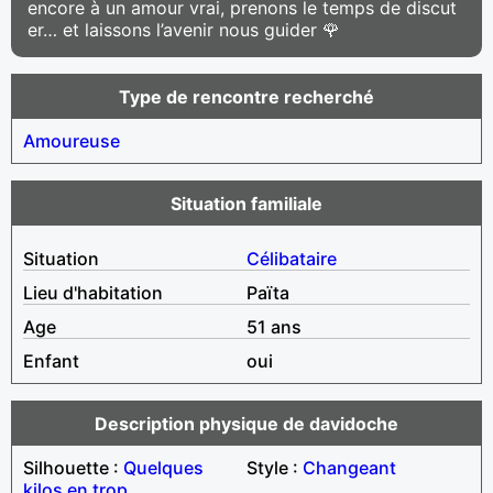
encore à un amour vrai, prenons le temps de discut
er… et laissons l’avenir nous guider 🌹
Type de rencontre recherché
Amoureuse
Situation familiale
Situation
Célibataire
Lieu d'habitation
Païta
Age
51 ans
Enfant
oui
Description physique de davidoche
Silhouette :
Quelques
Style :
Changeant
kilos en trop