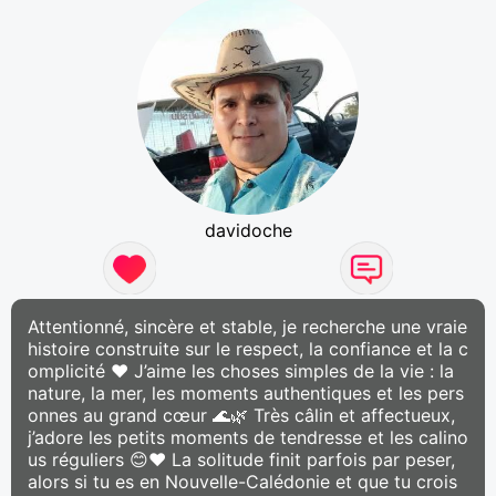
davidoche
Attentionné, sincère et stable, je recherche une vraie
histoire construite sur le respect, la confiance et la c
omplicité ❤️ J’aime les choses simples de la vie : la
nature, la mer, les moments authentiques et les pers
onnes au grand cœur 🌊🌿 Très câlin et affectueux,
j’adore les petits moments de tendresse et les calino
us réguliers 😊❤️ La solitude finit parfois par peser,
alors si tu es en Nouvelle-Calédonie et que tu crois