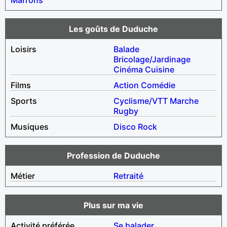
Les goûts de Duduche
Loisirs
Balade
Bricolage/Jardinage
Cinéma
Cuisine
Films
Action
Comédie
Sports
Cyclisme/VTT
Marche
Rugby
Musiques
Disco
Rock
Profession de Duduche
Métier
Retraité
Plus sur ma vie
Activité préférée
Se balader