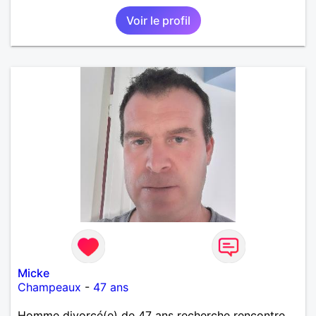
Voir le profil
Micke
Champeaux
-
47 ans
Homme divorcé(e) de 47 ans recherche rencontre