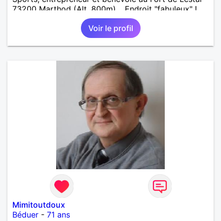
73200 Marthod (Alt. 800m)… Endroit "fabuleux" !…
Enquêtes et tu me trouveras !
Voir le profil
Mimitoutdoux
Béduer
-
71 ans