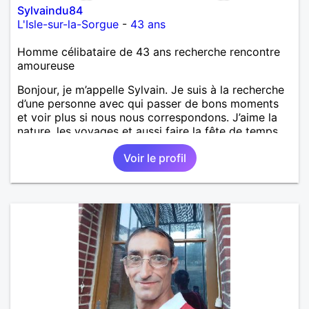
Sylvaindu84
L'Isle-sur-la-Sorgue
-
43 ans
Homme célibataire de 43 ans recherche rencontre
amoureuse
Bonjour, je m’appelle Sylvain. Je suis à la recherche
d’une personne avec qui passer de bons moments
et voir plus si nous nous correspondons. J’aime la
nature, les voyages et aussi faire la fête de temps
en temps ;-)Je suis papa d’un petit garçon de 7 ans
Voir le profil
dont je m’occupe en garde alternée. J’aime à peu
près tous les styles de musique. (Oui je suis pas
trop fan de Jul). Je fais du sport pour garder la
forme et plutôt agréable à regarder. (Enfin je le
pense en tout cas 😂)