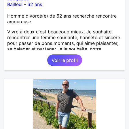
Bailleul
-
62 ans
Homme divorcé(e) de 62 ans recherche rencontre
amoureuse
Vivre à deux c'est beaucoup mieux. Je souhaite
rencontrer une femme souriante, honnête et sincère
pour passer de bons moments, qui aime plaisanter,
se balader et partager, je le souhaite, notre
complicité. J'aime beaucoup les chantiers de
Voir le profil
randonnée pour se défouler, se relaxer, se détendre
et finalement prendre du bon temps. C'est difficile
de tout dire en quelques lignes. En revanche, vous
pouvez me contacter pour avoir plus
d'informations. A bientôt