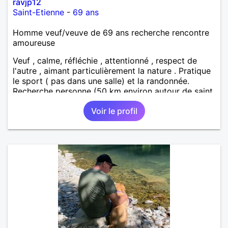
ravjp12
Saint-Etienne
-
69 ans
Homme veuf/veuve de 69 ans recherche rencontre
amoureuse
Veuf , calme, réfléchie , attentionné , respect de
l'autre , aimant particulièrement la nature . Pratique
le sport ( pas dans une salle) et la randonnée.
Recherche personne (50 km environ autour de saint
étienne) pour finir le reste de ma vie , sereinement ,
Voir le profil
en parfaite harmonie et confiance.