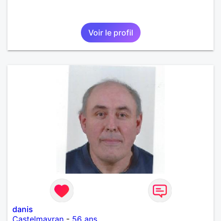
Voir le profil
danis
Castelmayran
-
56 ans