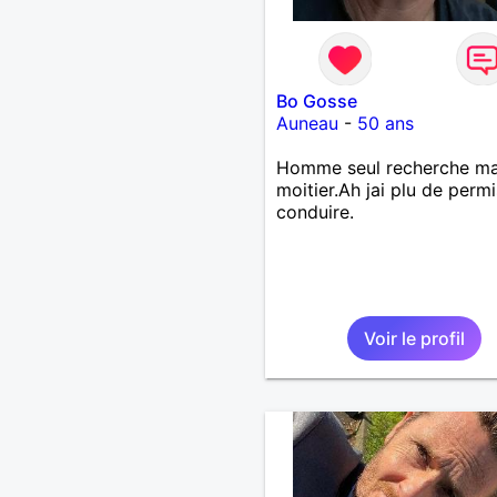
Bo Gosse
Auneau
-
50 ans
Homme seul recherche m
moitier.Ah jai plu de perm
conduire.
Voir le profil