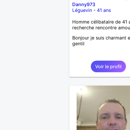
Danny973
Léguevin
-
41 ans
Homme célibataire de 41 
recherche rencontre amo
Bonjour je suis charmant e
gentil
Voir le profil