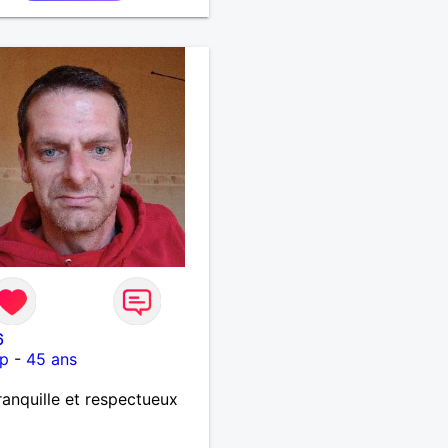
6
p
-
45 ans
ranquille et respectueux