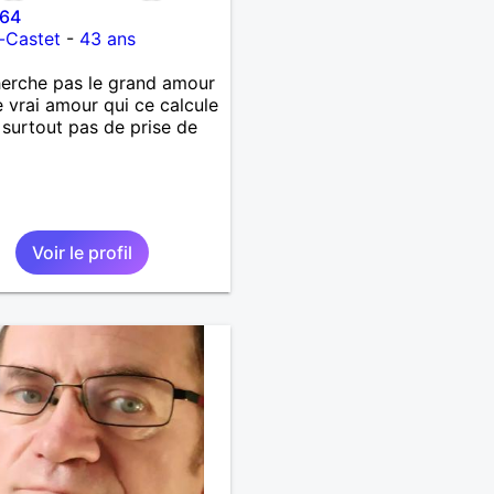
t64
-Castet
-
43 ans
herche pas le grand amour
e vrai amour qui ce calcule
 surtout pas de prise de
Voir le profil