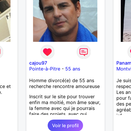
cajou97
Pana
Pointe-à-Pitre
-
55 ans
Montvi
Homme divorcé(e) de 55 ans
Je sui
ce et
recherche rencontre amoureuse
respec
.
Les an
Inscrit sur le site pour trouver
pour f
enfin ma moitié, mon âme sœur,
des pe
la femme avec qui je pourrais
agréab
faire des projets, avec qui
inf
j'aurais envie de faire des
Voir le profil
projets, des sorties, des