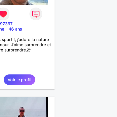
i97367
ne
-
46 ans
 sportif, j’adore la nature
umour. J’aime surprendre et
re surprendre.🌺
Voir le profil