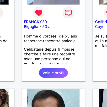
FRANCKY20
Colibr
Biguglia
-
53 ans
Cayen
a
Homme divorcé(e) de 53 ans
Je suis
is de
recherche rencontre amicale
et l’h
me fai
Célibataire depuis 6 mois je
cherche a faire une recontre
avec une personne qui ne
voudrait plus rester seul ,
comme moi .
Voir le profil