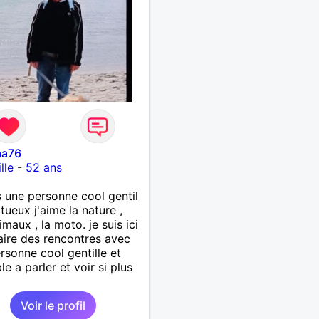
ma76
lle
-
52 ans
s une personne cool gentil
tueux j'aime la nature ,
imaux , la moto. je suis ici
aire des rencontres avec
rsonne cool gentille et
le a parler et voir si plus
Voir le profil