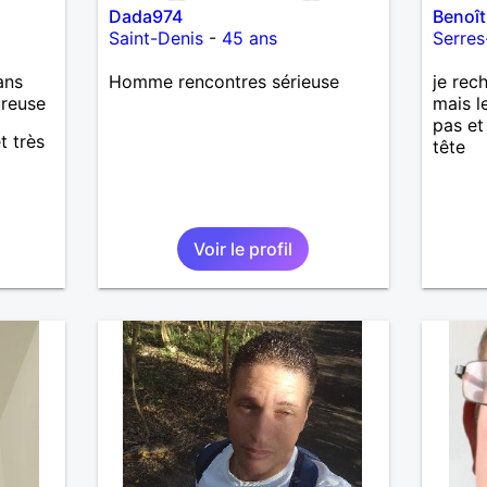
Dada974
Benoî
Saint-Denis
-
45 ans
Serres
ans
Homme rencontres sérieuse
je rec
ureuse
mais l
pas et
t très
tête
Voir le profil