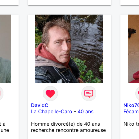
voyages et beaucoup d'autres
choses.
DavidC
Niko7
La Chapelle-Caro
-
40 ans
Fécam
t à
Homme divorcé(e) de 40 ans
Niko t
'une
recherche rencontre amoureuse