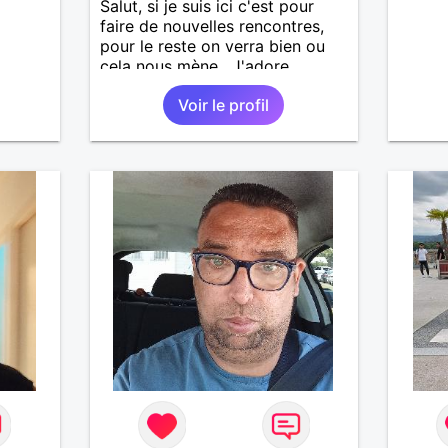
Salut, si je suis ici c'est pour
faire de nouvelles rencontres,
pour le reste on verra bien ou
cela nous mène . J'adore
découvrir de nouvelles choses ,
Voir le profil
alors si vous voulez m'initier à
l'une de vos activités je suis
partant.