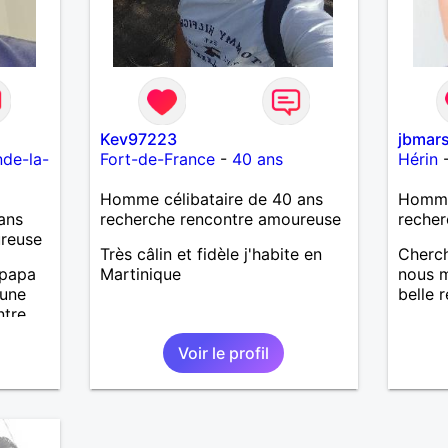
Kev97223
jbmar
nde-la-
Fort-de-France
-
40 ans
Hérin
Homme célibataire de 40 ans
Homme 
ans
recherche rencontre amoureuse
recher
ureuse
Très câlin et fidèle j'habite en
Cherch
 papa
Martinique
nous m
 une
belle 
ntre
Voir le profil