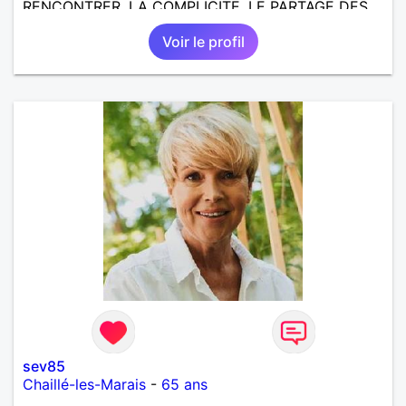
RENCONTRER, LA COMPLICITE, LE PARTAGE DES
BELLES CHOSES DE LA VIE : BALADES, VOYAGES
Voir le profil
EN FRANCE OU AILLEURS. ETRE A L ECOUTE DE L
AUTRE, ET LA VIE SERA PLUS BELLE
ENCORE.....................
sev85
Chaillé-les-Marais
-
65 ans