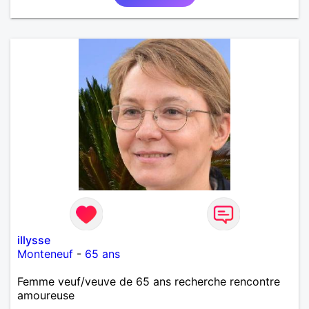
échanger avec une personne de confiance, pour une
vie de partage, de tendresse. Les voyages et où
randonnées en France ou à l'étranger à deux en
dehors des sentiers battus me raviraient. Je
m'engage à répondre à votre message. Au plaisir de
vous lire.
illysse
Monteneuf
-
65 ans
Femme veuf/veuve de 65 ans recherche rencontre
amoureuse