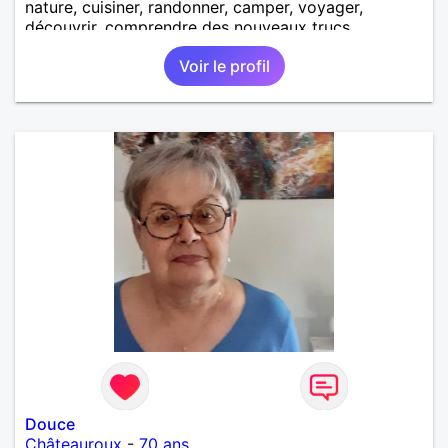
nature, cuisiner, randonner, camper, voyager,
découvrir, comprendre des nouveaux trucs
techniques et sur la vie des êtres vivants. J aime
Voir le profil
danser, faire la fête. Je ne bois pratiquement pas d
alcool, je fume rarement, je ris souvent. Je cherche
un vrai amoureux pour continuer à profiter de la vie
mais à deux. Je peux tout faire toute seule, mais j
en ai marre je veux partagé et rigoler
Douce
Châteauroux
-
70 ans