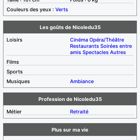
Couleurs des yeux :
Verts
Les goûts de Nicoledu35
Loisirs
Cinéma
Opéra/Théâtre
Restaurants
Soirées entre
amis
Spectacles
Autres
Films
Sports
Musiques
Ambiance
Profession de Nicoledu35
Métier
Retraité
Plus sur ma vie