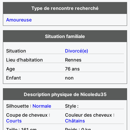
Type de rencontre recherché
Amoureuse
Situation familiale
Situation
Divorcé(e)
Lieu d'habitation
Rennes
Age
76 ans
Enfant
non
Description physique de Nicoledu35
Silhouette :
Normale
Style :
Coupe de cheveux :
Couleur des cheveux :
Courts
Châtains
Taille : 161 cm
Poids : 0 kg