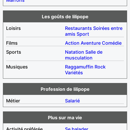
Les goûts de lilipope
Loisirs
Restaurants
Soirées entre
amis
Sport
Films
Action
Aventure
Comédie
Sports
Natation
Salle de
musculation
Musiques
Raggamuffin
Rock
Variétés
Profession de lilipope
Métier
Salarié
Plus sur ma vie
Activité préférée
Se balader