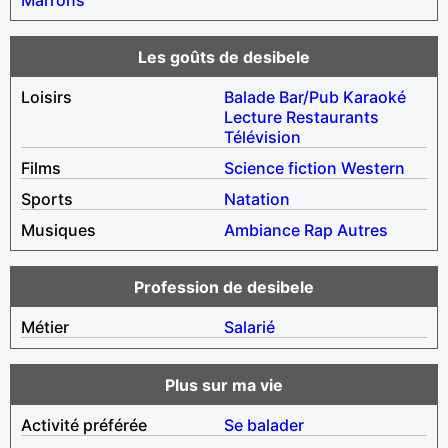
Les goûts de desibele
Loisirs
Balade
Bar/Pub
Karaoké
Lecture
Restaurants
Télévision
Films
Science fiction
Western
Sports
Natation
Musiques
Ambiance
Rap
Autres
Profession de desibele
Métier
Salarié
Plus sur ma vie
Activité préférée
Se balader