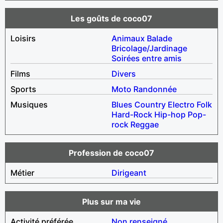
Les goûts de coco07
Loisirs
Animaux
Balade
Bricolage/Jardinage
Soirées entre amis
Films
Divers
Sports
Moto
Randonnée
Musiques
Blues
Country
Electro
Folk
Hard-Rock
Hip-hop
Pop-
rock
Reggae
Profession de coco07
Métier
Dirigeant
Plus sur ma vie
Activité préférée
Non renseigné