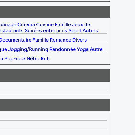
rdinage
Cinéma
Cuisine
Famille
Jeux de
estaurants
Soirées entre amis
Sport
Autres
Documentaire
Famille
Romance
Divers
que
Jogging/Running
Randonnée
Yoga
Autre
no
Pop-rock
Rétro
Rnb