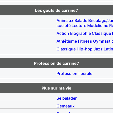
Les goûts de carrine7
Animaux
Balade
Bricolage/Ja
société
Lecture
Modélisme
R
Action
Biographie
Classique
Athlétisme
Fitness
Gymnasti
Classique
Hip-hop
Jazz
Lati
Profession de carrine7
Profession libérale
Plus sur ma vie
Se balader
Gémeaux