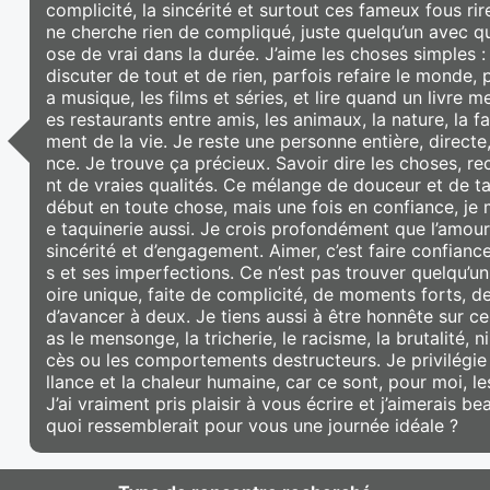
complicité, la sincérité et surtout ces fameux fous rir
ne cherche rien de compliqué, juste quelqu’un avec qu
ose de vrai dans la durée. J’aime les choses simples 
discuter de tout et de rien, parfois refaire le monde, p
a musique, les films et séries, et lire quand un livre m
es restaurants entre amis, les animaux, la nature, la f
ment de la vie. Je reste une personne entière, directe
nce. Je trouve ça précieux. Savoir dire les choses, r
nt de vraies qualités. Ce mélange de douceur et de t
début en toute chose, mais une fois en confiance, je 
e taquinerie aussi. Je crois profondément que l’amour
sincérité et d’engagement. Aimer, c’est faire confiance,
s et ses imperfections. Ce n’est pas trouver quelqu’un
oire unique, faite de complicité, de moments forts, d
d’avancer à deux. Je tiens aussi à être honnête sur ce
as le mensonge, la tricherie, le racisme, la brutalité, 
cès ou les comportements destructeurs. Je privilégie a
llance et la chaleur humaine, car ce sont, pour moi, le
J’ai vraiment pris plaisir à vous écrire et j’aimerais 
quoi ressemblerait pour vous une journée idéale ?