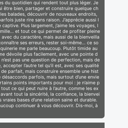
es du quotidien qui rendent tout plus léger. Je
i être bien, partager et construire quelque ch
: les balades, découvrir de nouveaux endroits,
arfois juste rire sans raison. J’apprécie aussi l
e captive. Plus largement, j’aime les voyages, l
amille… et tout ce qui permet de profiter pleine
, avec du caractère, mais aussi de la bienveilla
econnaître ses erreurs, rester soi-même… ce so
aquinerie me parle beaucoup. Plutôt timide au
me dévoile plus facilement, avec une pointe d
 n’est pas une question de perfection, mais de
 accepter l’autre tel qu’il est, avec ses qualité
 de parfait, mais construire ensemble une hist
e désaccords parfois, mais surtout d’une envie
rtains points importants pour moi : je n’aime p
ni tout ce qui peut nuire à l’autre, comme les ex
vant tout la sincérité, la confiance, la bienvei
s vraies bases d’une relation saine et durable.
beaucoup continuer à vous découvrir. Dis-moi, à