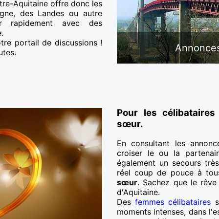
tre-Aquitaine offre donc les
gne, des Landes ou autre
er rapidement avec des
.
re portail de discussions !
Annonces
utes.
Pour les célibataires
sœur.
En consultant les annonc
croiser le ou la partenai
également un secours très
réel coup de pouce à tous
sœur
. Sachez que le rêve 
d'Aquitaine.
Des
femmes célibataires
se
moments intenses, dans l'es