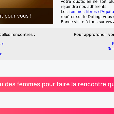
votre quotidien ne soit pl
rejoindre nos adhérents.
Les
femmes libres d'Aquita
it pour vous !
repérer sur le Dating, vous
Bonne visite à tous sur www
belles rencontres :
Pour approfondir vos
ux
R
Ren
ne
des femmes pour faire la rencontre qu'i