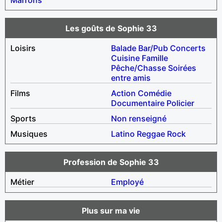
Les goûts de Sophie 33
Loisirs
Balade
Bar/Pub
Concerts
Cuisine
Famille
Pêche/Chasse
Soirées
entre amis
Films
Action
Comédie
Documentaire
Policier
Sports
Non renseigné
Musiques
Latino
Reggae
Rock
Profession de Sophie 33
Métier
Employé
Plus sur ma vie