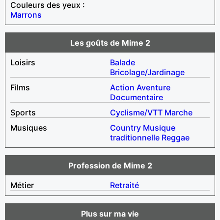
Couleurs des yeux :
Marrons
Les goûts de Mime 2
Loisirs
Balade
Bricolage/Jardinage
Films
Action
Aventure
Documentaire
Sports
Cyclisme/VTT
Marche
Musiques
Country
Musique
traditionnelle
Reggae
Profession de Mime 2
Métier
Retraité
Plus sur ma vie