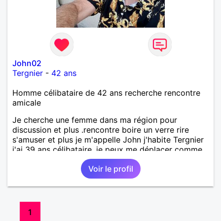
John02
Tergnier
-
42 ans
Homme célibataire de 42 ans recherche rencontre
amicale
Je cherche une femme dans ma région pour
discussion et plus .rencontre boire un verre rire
s'amuser et plus je m'appelle John j'habite Tergnier
j'ai 39 ans célibataire, je peux me déplacer comme
recevoir si feeling
Voir le profil
1