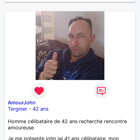
AmourJohn
Tergnier
-
42 ans
Homme célibataire de 42 ans recherche rencontre
amoureuse
Je me présente john jai 41 ans célibataire, mon