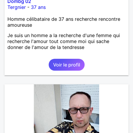
Dombg 02
Tergnier
-
37 ans
Homme célibataire de 37 ans recherche rencontre
amoureuse
Je suis un homme a la recherche d'une femme qui
recherche l'amour tout comme moi qui sache
donner de l'amour de la tendresse
Voir le profil