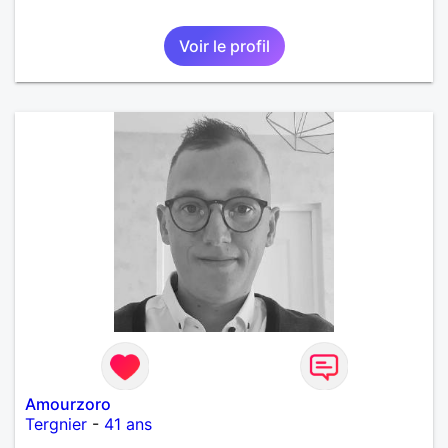
Voir le profil
Amourzoro
Tergnier
-
41 ans