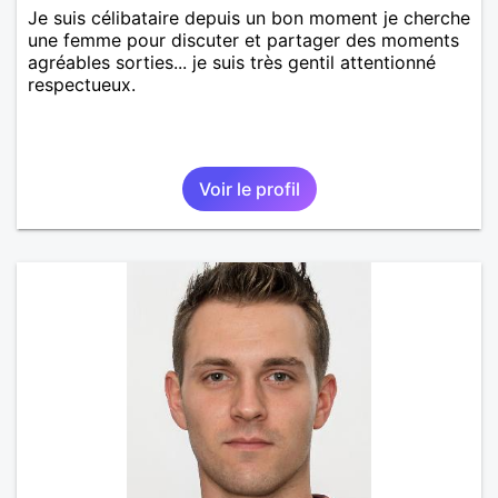
Je suis célibataire depuis un bon moment je cherche
une femme pour discuter et partager des moments
agréables sorties... je suis très gentil attentionné
respectueux.
Voir le profil