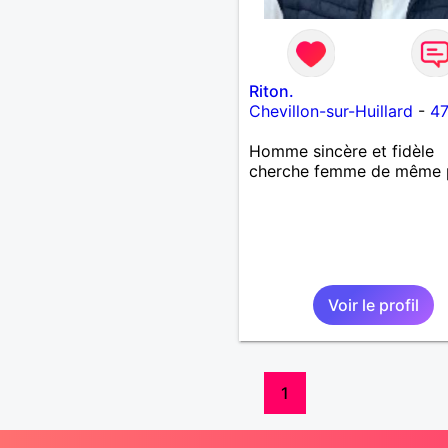
Riton.
Chevillon-sur-Huillard
-
47
Homme sincère et fidèle
cherche femme de même p
Voir le profil
1