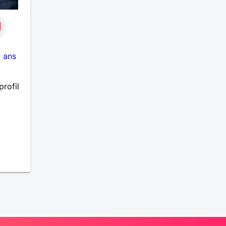
 ans
rofil