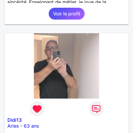
sincérité. Enseignant de métier, je joue de la
musique (dans des groupes), et, dans le désordre,
Voir le profil
j’aime : – rire et bien manger (avec des invités tout
comme en tête-à-tête) – le volley, les sports de
raquette - la plage et le soleil – Bob Dylan,
Columbo, John Irving, les Beatles, Lady Gaga, Jean
Pierre Bacri, Stephen King, Oasis, les films de Tim
Burton, d’Hitchcock ou des frères Coen ; entre
autres - partir ensemble, de temps en temps, avec
ou sans enfants ; puis revenir Enfin, je précise que je
suis juif (non pratiquant), car je sais que pour
certains, hélas, c’est un obstacle… À bientôt peut-
être.
Didi13
Arles
-
63 ans